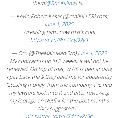
them!
@RonKillings
is…
— Kevin Robert Kesar (@realKILLERkross)
June 1, 2025
Wrestling him…now that‘s cool
https://t.co/RhzOcyD2y3
— Oro (@TheMainManOro)
June 1, 2025
My contract is up in 2 weeks. It will not be
renewed. On top of that, WWE is demanding
I pay back the $ they paid me for apparently
“stealing money” from the company. I’ve had
my lawyers look into it and after reviewing
my footage on Netflix for the past months
they suggested I…
pic.twitter.com/H7depyZt5g