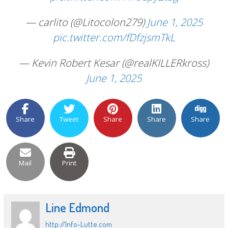
— carlito (@Litocolon279)
June 1, 2025
pic.twitter.com/fDfzjsmTkL
— Kevin Robert Kesar (@realKILLERkross)
June 1, 2025
Share
Tweet
Share
Share
Share
Mail
Print
Line Edmond
http://Info-Lutte.com