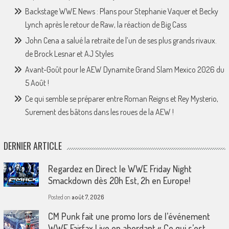
Backstage WWE News : Plans pour Stephanie Vaquer et Becky
Lynch après le retour de Raw, la réaction de Big Cass
John Cena a salué la retraite de l’un de ses plus grands rivaux.
de Brock Lesnar et AJ Styles
Avant-Goût pour le AEW Dynamite Grand Slam Mexico 2026 du
5 Août !
Ce qui semble se préparer entre Roman Reigns et Rey Mysterio,
Surement des bâtons dans les roues de la AEW !
DERNIER ARTICLE
Regardez en Direct le WWE Friday Night
Smackdown dès 20h Est, 2h en Europe!
Posted on
août 7, 2026
CM Punk fait une promo lors de l’événement
WWE Fairfax Live en abordant « Ce qui s’est