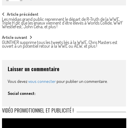
Post
Article précédent
Les médias grand public reprennent le départ de R-Truth de la WWE,
navigation
Triple H dit que les enjeux viennent d’être élevés à Worlds Collide, WWF
WrestleFest, John Cena, et plus !
Article suivant
GUNTHER supprime tous les tweets liés à la WWE, Chris Masters est
ouvert à un potentiel retour à la WWE ou AEW, et plus !
Laisser un commentaire
Vous devez
vous connecter
pour publier un commentaire.
Social connect:
VIDÉO PROMOTIONNEL ET PUBLICITÉ !