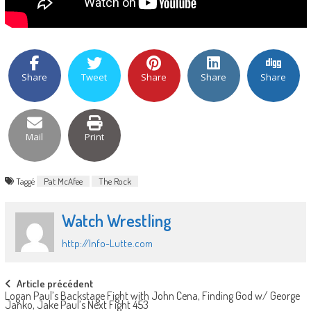
Share
Tweet
Share
Share
Share
Mail
Print
Taggé
Pat McAfee
The Rock
Watch Wrestling
http://Info-Lutte.com
Post
Article précédent
Logan Paul’s Backstage Fight with John Cena, Finding God w/ George
navigation
Janko, Jake Paul’s Next Fight 453