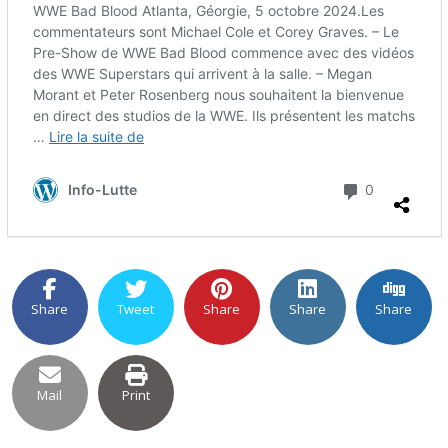
Share
Tweet
Share
Share
Share
Mail
Print