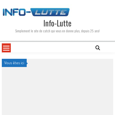
Skip
to
content
Info-Lutte
Simplement le site de catch qui vous en donne plus, depuis 25 ans!
Vous êtes ici