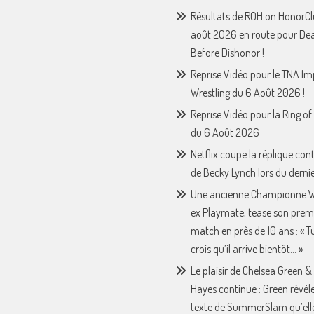
Résultats de ROH on HonorCl
août 2026 en route pour De
Before Dishonor !
Reprise Vidéo pour le TNA I
Wrestling du 6 Août 2026 !
Reprise Vidéo pour la Ring o
du 6 Août 2026
Netflix coupe la réplique con
de Becky Lynch lors du derni
Une ancienne Championne 
ex Playmate, tease son prem
match en près de 10 ans : « Tu 
crois qu’il arrive bientôt… »
Le plaisir de Chelsea Green &
Hayes continue : Green révèle
texte de SummerSlam qu’ell