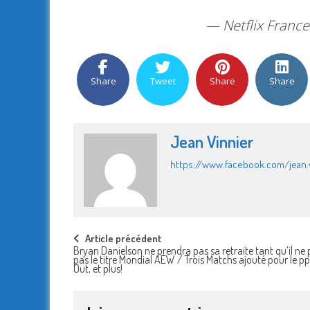
— Netflix France
Share
Tweet
Share
Share
Jean Vinnier
https://www.facebook.com/jean.v
Post
Article précédent
Bryan Danielson ne prendra pas sa retraite tant qu’il ne
pas le titre Mondial AEW / Trois Matchs ajouté pour le pp
navigation
Out, et plus!