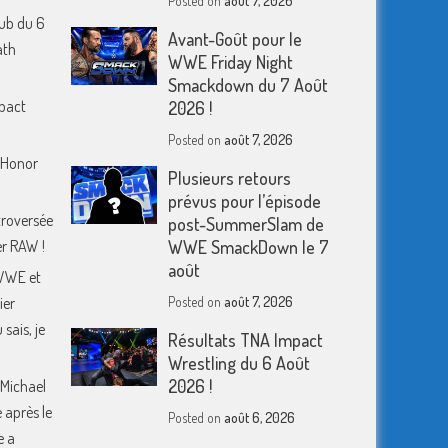
Posted on
août 7, 2026
ub du 6
Avant-Goût pour le
ath
WWE Friday Night
Smackdown du 7 Août
mpact
2026 !
Posted on
août 7, 2026
f Honor
Plusieurs retours
prévus pour l’épisode
troversée
post-SummerSlam de
er RAW !
WWE SmackDown le 7
août
WWE et
ier
Posted on
août 7, 2026
sais, je
Résultats TNA Impact
Wrestling du 6 Août
2026 !
 Michael
 après le
Posted on
août 6, 2026
e a