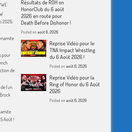
Résultats de ROH on
 WWE
HonorClub du 6 août
EW
2026 en route pour
o 2026,
Death Before Dishonor !
Posted on
août 6, 2026
Dynamite
Reprise Vidéo pour le
TNA Impact Wrestling
s pour
du 6 Août 2026 !
ynch
Posted on
août 6, 2026
action de
Reprise Vidéo pour la
Ring of Honor du 6 Août
 de l’un
2026
 Brock
Posted on
août 6, 2026
namite
5 Août !