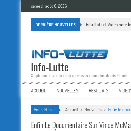
Skip
samedi, août 8, 2026
to
content
Résultats et Vidéo pour
DERNIÈRE NOUVELLES
Info-Lutte
Simplement le site de catch qui vous en donne plus, depuis 25 ans!
ACCUEIL
NOUVELLES
RÉSULTATS
VIDÉO
Vous êtes ici
Accueil
>
Nouvelles
>
Enfin le docu
Enfin Le Documentaire Sur Vince McMah