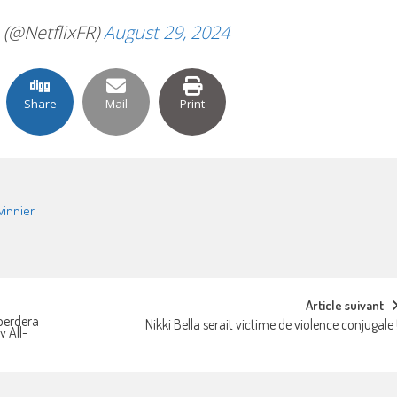
 (@NetflixFR)
August 29, 2024
Share
Mail
Print
innier
Article suivant
 perdera
Nikki Bella serait victime de violence conjugale 
v All-