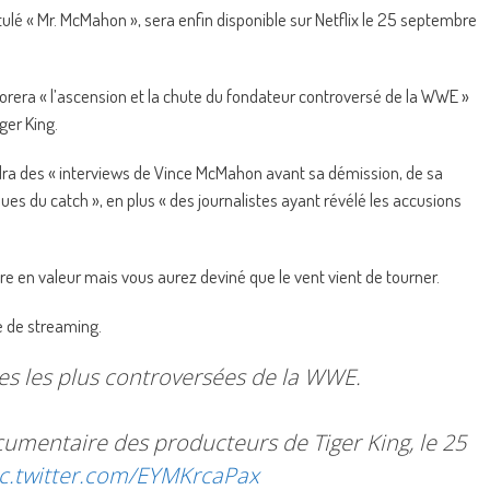
lé « Mr. McMahon », sera enfin disponible sur Netflix le 25 septembre
xplorera « l’ascension et la chute du fondateur controversé de la WWE »
ger King.
ra des « interviews de Vince McMahon avant sa démission, de sa
ues du catch », en plus « des journalistes ayant révélé les accusions
e en valeur mais vous aurez deviné que le vent vient de tourner.
e de streaming.
es les plus controversées de la WWE.
umentaire des producteurs de Tiger King, le 25
ic.twitter.com/EYMKrcaPax