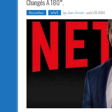
Changés À 180°.
Nouvelles
WWE
by
Jean Vinnier
-
août 29, 2024