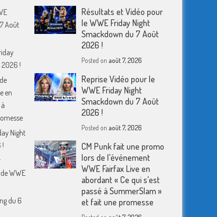
Résultats et Vidéo pour
WWE
le WWE Friday Night
7 Août
Smackdown du 7 Août
2026 !
riday
Posted on
août 7, 2026
 2026 !
Reprise Vidéo pour le
 de
WWE Friday Night
e en
Smackdown du 7 Août
 à
2026 !
romesse
Posted on
août 7, 2026
day Night
 !
CM Punk fait une promo
lors de l’événement
r
WWE Fairfax Live en
m de WWE
abordant « Ce qui s’est
passé à SummerSlam »
ing du 6
et fait une promesse