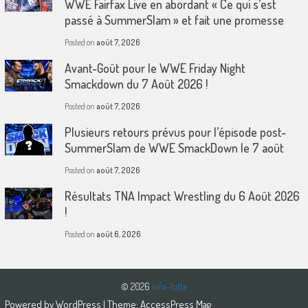
WWE Fairfax Live en abordant « Ce qui s’est
passé à SummerSlam » et fait une promesse
Posted on
août 7, 2026
Avant-Goût pour le WWE Friday Night
Smackdown du 7 Août 2026 !
Posted on
août 7, 2026
Plusieurs retours prévus pour l’épisode post-
SummerSlam de WWE SmackDown le 7 août
Posted on
août 7, 2026
Résultats TNA Impact Wrestling du 6 Août 2026
!
Posted on
août 6, 2026
© 2026
info-lutte
Powered by
WordPress
| Theme:
AccessPress Mag