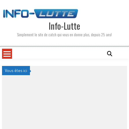
Skip
to
content
Info-Lutte
Simplement le site de catch qui vous en donne plus, depuis 25 ans!
Vous êtes ici