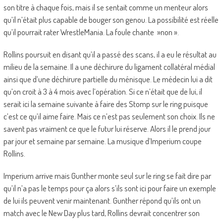
son titre à chaque fois, mais il se sentait comme un menteur alors
qu’il n’était plus capable de bouger son genou. La possibilité est réelle
qu’il pourrait rater WrestleMania. La foule chante »non ».
Rollins poursuit en disant qu’il a passé des scans, il a eu le résultat au
milieu de la semaine. Il a une déchirure du ligament collatéral médial
ainsi que d’une déchirure partielle du ménisque. Le médecin lui a dit
qu’on croit à 3 à 4 mois avec l’opération. Si ce n’était que de lui, il
serait ici la semaine suivante à faire des Stomp sur le ring puisque
c’est ce qu’il aime faire. Mais ce n’est pas seulement son choix. Ils ne
savent pas vraiment ce que le futur lui réserve. Alors il le prend jour
par jour et semaine par semaine. La musique d’Imperium coupe
Rollins.
Imperium arrive mais Gunther monte seul sur le ring se fait dire par
qu’il n’a pas le temps pour ça alors s’ils sont ici pour faire un exemple
de lui ils peuvent venir maintenant. Gunther répond qu’ils ont un
match avec le New Day plus tard, Rollins devrait concentrer son