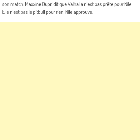
son match. Maxxine Dupri dit que Valhalla n’est pas prête pour Nile.
Elle n’est pas le pitbull pour rien. Nile approuve.