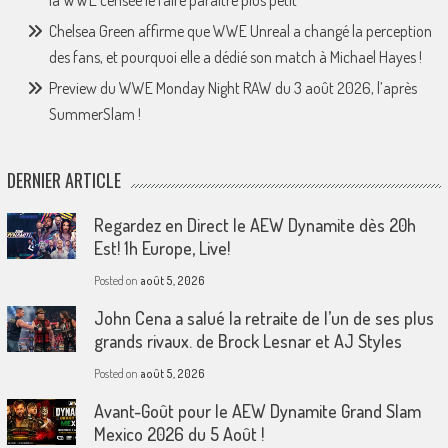
la WWE censée le faire paraître plus petit
Chelsea Green affirme que WWE Unreal a changé la perception
des fans, et pourquoi elle a dédié son match à Michael Hayes !
Preview du WWE Monday Night RAW du 3 août 2026, l’après
SummerSlam !
DERNIER ARTICLE
Regardez en Direct le AEW Dynamite dès 20h
Est! 1h Europe, Live!
Posted on
août 5, 2026
John Cena a salué la retraite de l’un de ses plus
grands rivaux. de Brock Lesnar et AJ Styles
Posted on
août 5, 2026
Avant-Goût pour le AEW Dynamite Grand Slam
Mexico 2026 du 5 Août !