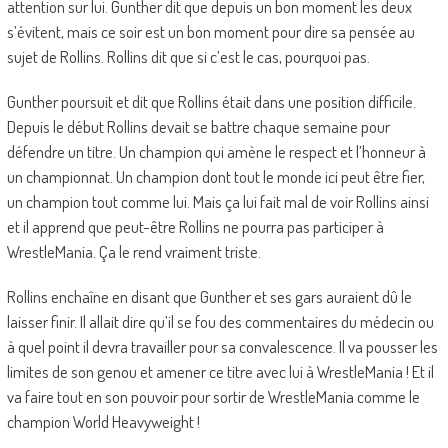
attention sur lui. Gunther dit que depuis un bon moment les deux
s’évitent, mais ce soir est un bon moment pour dire sa pensée au
sujet de Rollins. Rollins dit que si c’est le cas, pourquoi pas.
Gunther poursuit et dit que Rollins était dans une position difficile.
Depuis le début Rollins devait se battre chaque semaine pour
défendre un titre. Un champion qui amène le respect et l’honneur à
un championnat. Un champion dont tout le monde ici peut être fier,
un champion tout comme lui. Mais ça lui fait mal de voir Rollins ainsi
et il apprend que peut-être Rollins ne pourra pas participer à
WrestleMania. Ça le rend vraiment triste.
Rollins enchaîne en disant que Gunther et ses gars auraient dû le
laisser finir. Il allait dire qu’il se fou des commentaires du médecin ou
à quel point il devra travailler pour sa convalescence. Il va pousser les
limites de son genou et amener ce titre avec lui à WrestleMania ! Et il
va faire tout en son pouvoir pour sortir de WrestleMania comme le
champion World Heavyweight !