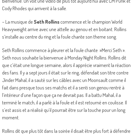
bienvenue. On voit une vidéo de plus tôt aujourd’hui avec CM Punk et
Cody Rhodes qui arrivent à la salle.
– La musique de
Seth Rollins
commence et le champion World
Heavyweight arrive avec une attelle au genou et en boitant. Rollins
s’installe au centre du ring et la foule chante son theme song.
Seth Rollins commence à pleurer et la foule chante »Merci Seth ».
Seth nous souhaite la bienvenue à Monday Night Rollins. Rollins dit
que c’était une longue semaine, alors il apprécie vraiment la réaction
des fans. Il y a sept jours il était sur le ring, défendait son titre contre
Jinder Mahal, il a sauté sur les câbles avec un Moonsault comme il
fait dans presque tous ses matchs et il a senti son genou rentré à
l’intérieur d’une façon que ça ne devrait pas. Il a battu Mahal, il a
terminé le match, il a parlé à la foule et il est retourné en coulisse. Il
s’est assis et a réalisé qu’il pourrait être sur la touche pour un long
moment.
Rollins dit que plus tôt dans la soirée il disait être plus fort à défendre