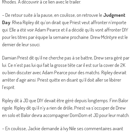
Rhodes. À découvrir à ce lien avec le trailer.
– De retour suite à la pause, en coulisse, on retrouve le
Judgment
Day
. Rhea Ripley dit qu’on dirait que Priest veut affronter n’importe
qui. Elle a été voir Adam Pearce et il a décidé qu’ils vont affronter DIY
pour les titres par équipe la semaine prochaine. Drew McIntyre est le
dernier de leur souci.
Damian Priest dit qu’il ne cherche pas à se battre, Drew sera géré par
lui. Ce n’est pas lui qui fait la grosse tête car il est sur la cover de 2K
ou bien discuter avec Adam Pearce pour des matchs. Ripley devrait
arrêter d’agir ainsi. Priest quitte en disant qu’il doit aller se libérer
l’esprit.
Ripley dit à JD que DIY devait être géré depuis longtemps. Finn Balor
rigole. Ripley dit qu’il n’y a rien de drôle, Priest va s’occuper de Drew
en solo et Balor devra accompagner DomDom et JD pour leur match.
– En coulisse, Jackie demande à Ivy Nile ses commentaires avant