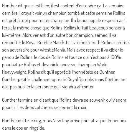
Gunther dit que c’est bien, il est content d’entendre ça. La semaine
dernière il croyait voir un champion tombé et cette semaine Rollins
est prêt à tout pour rester champion. Il a beaucoup de respect car il
ferait la même chose que Rollins. Rollins lui fait beaucoup penser à
lui-même. Alors venant d’un autre bon champion, samedi il va
remporter le Royal Rumble Match. Et il va choisir Seth Rollins comme
son adversaire pour WrestleMania. Mais avec respect il va cibler le
genou de Rollins, le dos de Rollins et tout ce qui n’est pas à 100%
pour battre Rollins et devenir le nouveau champion World
Heavyweight. Rollins dit qu’il apprécié l’honnêteté de Gunther.
Gunther peut le challenger après le Royal Rumble, mais Gunther ne
doit pas oublier la personne qu’il viendra affronter.
Gunther termine en disant que Rollins devra se souvenir qui viendra
pour lui. Les deux catcheurs se serrent la main.
Gunther quitte le ring, mais New Day arrive pour attaquer Imperium
dans le dos en ringside.