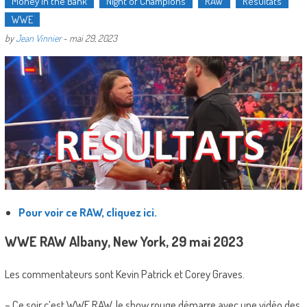
Money in the Bank
Night of Champions
RAW
Résultats
WWE
by
Jean Vinnier
-
mai 29, 2023
Pour voir ce RAW, cliquez ici.
WWE RAW Albany, New York, 29 mai 2023
Les commentateurs sont Kevin Patrick et Corey Graves.
– Ce soir c’est WWE RAW, le show rouge démarre avec une vidéo des