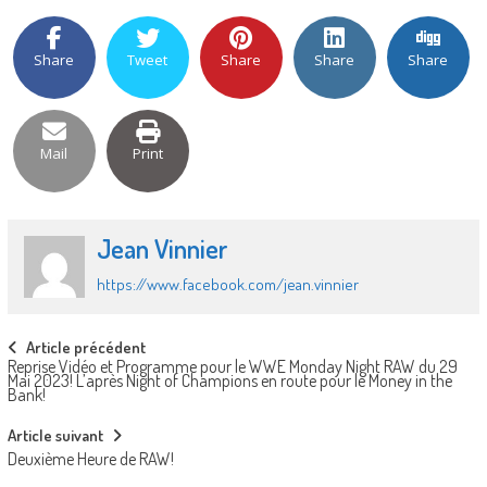
Share
Tweet
Share
Share
Share
Mail
Print
Jean Vinnier
https://www.facebook.com/jean.vinnier
Post
Article précédent
Reprise Vidéo et Programme pour le WWE Monday Night RAW du 29
navigation
Mai 2023! L’après Night of Champions en route pour le Money in the
Bank!
Article suivant
Deuxième Heure de RAW!