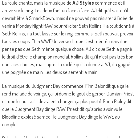
La foule chante, mais la musique de
AJ Styles
commence et il
arrive sur le ring. Les deux font un face à face. AJ dit qu’il sait qu’il
devrait être à SmackDown, mais il ne pouvait pas résister à l’idée de
venir à Monday Night RAW pour féliciter Seth Rollins. Il a tout donné à
Seth Rollins, il a tout laissé sur le ring, comme si Seth pouvait prévoir
tous les coups. Et la WWE Universe dit que c’est mérité, mais il ne
pense pas que Seth mérite quelque chose. AJ dit que Seth a gagné
le droit d’être le champion mondial. Rollins dit qu’il n’est pas très bon
dans ces choses, mais après la raclée qu’il a donné à AJ, il a gagné
une poignée de main. Les deux se serrent la main…
La musique du Judgment Day commence. Finn Balor dit que ça le
rend malade de voir ça, ça lui donne le goût de gerber. Damian Priest
dit que lui aussi, ils devraient changer ça plus positif. Rhea Ripley dit
que le Judgment Day dirige RAW. Priest dit qu’après avoir vu le
Bloodline explosé samedi, le Judgment Day dirige la WWE au
complet.