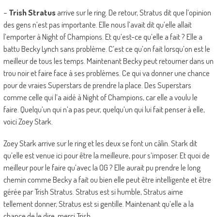
–
Trish Stratus
arrive sur le ring. De retour, Stratus dit que l’opinion
des gens n’est pas importante. Elle nous l’avait dit qu’elle allait
l’emporter à Night of Champions. Et qu’est-ce qu’elle a fait ? Elle a
battu Becky Lynch sans problème. C’est ce qu’on fait lorsqu’on est le
meilleur de tous les temps. Maintenant Becky peut retourner dans un
trou noir et faire face à ses problèmes. Ce qui va donner une chance
pour de vraies Superstars de prendre la place. Des Superstars
comme celle qui l’a aidé à Night of Champions, car elle a voulu le
faire. Quelqu’un qui n’a pas peur, quelqu’un qui lui fait penser à elle,
voici Zoey Stark.
Zoey Stark arrive sur le ring et les deux se font un câlin. Stark dit
qu’elle est venue ici pour être la meilleure, pour s’imposer. Et quoi de
meilleur pour le faire qu’avec la OG ? Elle aurait pu prendre le long
chemin comme Becky a fait ou bien elle peut être intelligente et être
gérée par Trish Stratus. Stratus est si humble, Stratus aime
tellement donner, Stratus est si gentille. Maintenant qu’elle a la
chance de le dire, merci Trish.