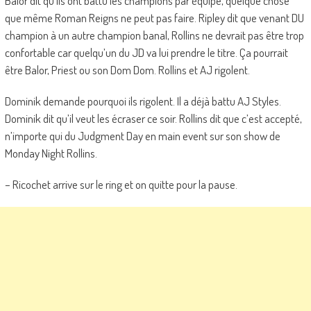
Balor dit qu’ils ont battu les champions par équipe, quelque chose
que même Roman Reigns ne peut pas faire. Ripley dit que venant DU
champion à un autre champion banal, Rollins ne devrait pas être trop
confortable car quelqu’un du JD va lui prendre le titre. Ça pourrait
être Balor, Priest ou son Dom Dom. Rollins et AJ rigolent.
Dominik demande pourquoi ils rigolent. Il a déjà battu AJ Styles.
Dominik dit qu’il veut les écraser ce soir. Rollins dit que c’est accepté,
n’importe qui du Judgment Day en main event sur son show de
Monday Night Rollins.
– Ricochet arrive sur le ring et on quitte pour la pause.