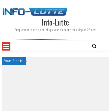
Skip
to
content
Info-Lutte
Simplement le site de catch qui vous en donne plus, depuis 25 ans!
Vous êtes ici