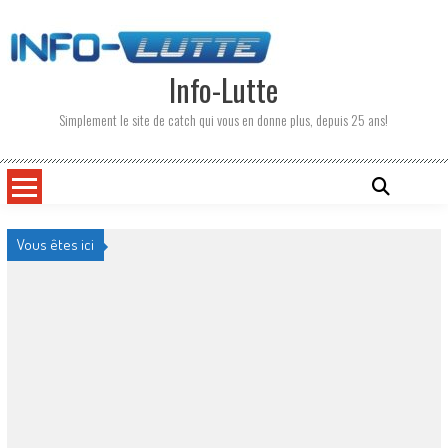
Skip
to
content
Info-Lutte
Simplement le site de catch qui vous en donne plus, depuis 25 ans!
Vous êtes ici