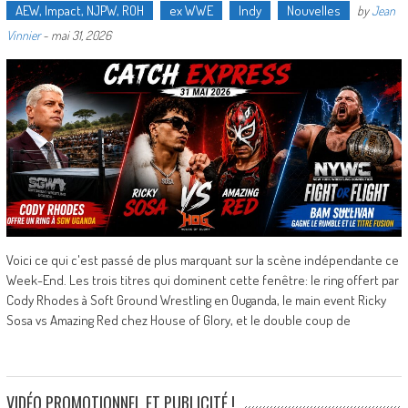
AEW, Impact, NJPW, ROH
ex WWE
Indy
Nouvelles
by
Jean
Vinnier
-
mai 31, 2026
Voici ce qui c'est passé de plus marquant sur la scène indépendante ce
Week-End. Les trois titres qui dominent cette fenêtre: le ring offert par
Cody Rhodes à Soft Ground Wrestling en Ouganda, le main event Ricky
Sosa vs Amazing Red chez House of Glory, et le double coup de
VIDÉO PROMOTIONNEL ET PUBLICITÉ !