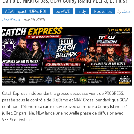
AEW, Impact, NJPW, ROH
ex WWE
Indy
Nouvelles
by
Jason
Descôteaux
-
mai 28, 2026
Catch Express indépendant, la grosse secousse vient de PROGRESS,
passée sous le contrôle de Big Damo et Nikki Cross, pendant que GCW
continue d’étendre sa carte estivale avec un retour à Coney Island le 4
juillet. En parallèle, MLW lance une nouvelle phase de diffusion avec
VEEPS et installe