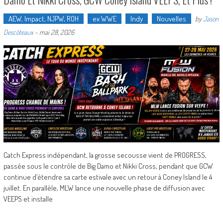
AEW, Impact, NJPW, ROH
ex WWE
Indy
Nouvelles
by
Jason
Descôteaux
-
mai 28, 2026
Catch Express indépendant, la grosse secousse vient de PROGRESS,
passée sous le contrôle de Big Damo et Nikki Cross, pendant que GCW
continue d’étendre sa carte estivale avec un retour à Coney Island le 4
juillet. En parallèle, MLW lance une nouvelle phase de diffusion avec
VEEPS et installe