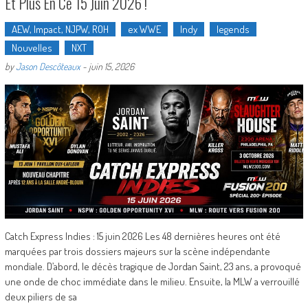
Et Plus En Ce 15 Juin 2026 !
AEW, Impact, NJPW, ROH
ex WWE
Indy
legends
Nouvelles
NXT
by
Jason Descôteaux
-
juin 15, 2026
Catch Express Indies : 15 juin 2026 Les 48 dernières heures ont été
marquées par trois dossiers majeurs sur la scène indépendante
mondiale. D’abord, le décès tragique de Jordan Saint, 23 ans, a provoqué
une onde de choc immédiate dans le milieu. Ensuite, la MLW a verrouillé
deux piliers de sa