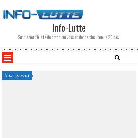
Skip
to
content
Info-Lutte
Simplement le site de catch qui vous en donne plus, depuis 25 ans!
Vous êtes ici