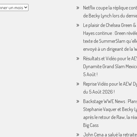
Netflix coupe la réplique con
de Becky Lynch lors du derni
Le plaisir de Chelsea Green &
Hayes continue : Green révèle
texte de SummerSlam qu’ell
envoyé à un dirigeant de la
Résultats et Vidéo pour le A
Dynamite Grand Slam Mexic
5 Août !
Reprise Vidéo pour le AEW 
du 5 Août 2026 !
Backstage WWE News : Plan
Stephanie Vaquer et Becky L
après le retour de Raw, la ré
Big Cass
John Cena a salué la retraite