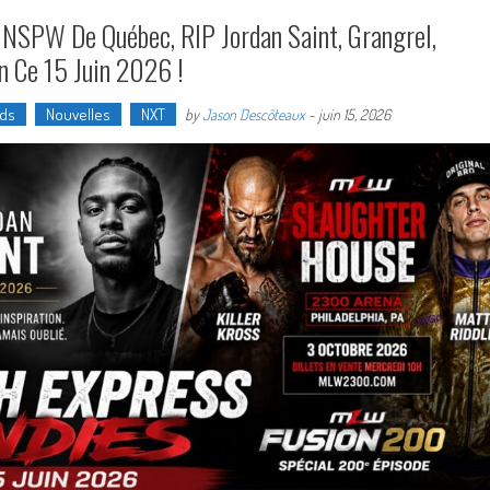
a NSPW De Québec, RIP Jordan Saint, Grangrel,
n Ce 15 Juin 2026 !
nds
Nouvelles
NXT
by
Jason Descôteaux
-
juin 15, 2026