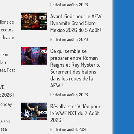
Posted on
août 5, 2026
Avant-Goût pour le AEW
lions de
Dynamite Grand Slam
 recours
Mexico 2026 du 5 Août !
 Endeavor
Posted on
août 5, 2026
Ce qui semble se
deux
préparer entre Roman
Slam
Reigns et Rey Mysterio,
ess, Post
Surement des bâtons
dans les roues de la
AEW !
WWE
 2026 !
Posted on
août 5, 2026
Monday
Résultats et Vidéo pour
le WWE NXT du 7 Août
2026 !
raison
lsea
Posted on
août 4, 2026