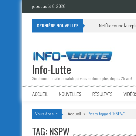
Skip
jeudi, août 6, 2026
to
content
Netflix coupe la rép
DERNIÈRE NOUVELLES
Info-Lutte
Simplement le site de catch qui vous en donne plus, depuis 25 ans!
ACCUEIL
NOUVELLES
RÉSULTATS
VIDÉO
Vous êtes ici
Accueil
>
Posts tagged "NSPW"
TAG: NSPW