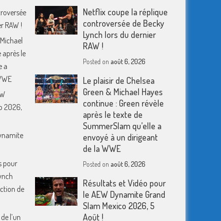
Netflix coupe la réplique
troversée
controversée de Becky
er RAW !
Lynch lors du dernier
 Michael
RAW !
 après le
Posted on
août 6, 2026
e a
 WWE
Le plaisir de Chelsea
Green & Michael Hayes
EW
continue : Green révèle
o 2026,
après le texte de
SummerSlam qu’elle a
Dynamite
envoyé à un dirigeant
de la WWE
s pour
Posted on
août 6, 2026
ynch
Résultats et Vidéo pour
action de
le AEW Dynamite Grand
Slam Mexico 2026, 5
Août !
 de l’un