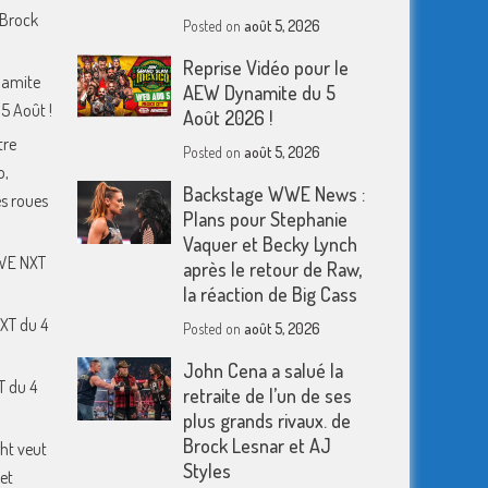
 Brock
Posted on
août 5, 2026
Reprise Vidéo pour le
namite
AEW Dynamite du 5
5 Août !
Août 2026 !
tre
Posted on
août 5, 2026
o,
Backstage WWE News :
s roues
Plans pour Stephanie
Vaquer et Becky Lynch
WWE NXT
après le retour de Raw,
la réaction de Big Cass
XT du 4
Posted on
août 5, 2026
John Cena a salué la
T du 4
retraite de l’un de ses
plus grands rivaux. de
Brock Lesnar et AJ
ht veut
Styles
et