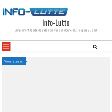
Skip
to
content
Info-Lutte
Simplement le site de catch qui vous en donne plus, depuis 25 ans!
Vous êtes ici