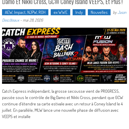
Damo Et Nikki Cross, GCW Coney Island VEEPS, Et Plus !
AEW, Impact, NJPW, ROH
ex WWE
Indy
Nouvelles
by
Jason
Descôteaux
-
mai 28, 2026
Catch Express indépendant, la grosse secousse vient de PROGRESS,
passée sous le contrôle de Big Damo et Nikki Cross, pendant que GCW
continue d’étendre sa carte estivale avec un retour à Coney Island le 4
juillet. En parallèle, MLW lance une nouvelle phase de diffusion avec
VEEPS et installe