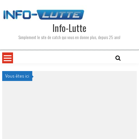
Skip
to
content
Info-Lutte
Simplement le site de catch qui vous en donne plus, depuis 25 ans!
Vous êtes ici