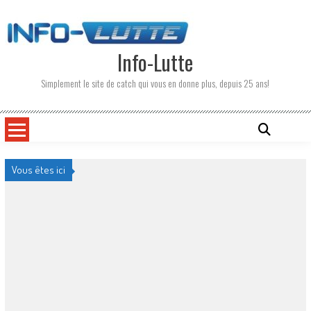
Skip
to
content
Info-Lutte
Simplement le site de catch qui vous en donne plus, depuis 25 ans!
Vous êtes ici