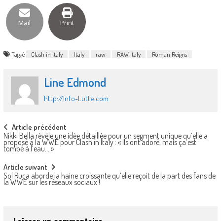
Mail
Print
Taggé
Clash in Italy
Italy
raw
RAW Italy
Roman Reigns
Line Edmond
http://Info-Lutte.com
Post
Article précédent
Nikki Bella révèle une idée détaillée pour un segment unique qu’elle a
navigation
proposé à la WWE pour Clash in Italy : « Ils ont adoré, mais ça est
tombé à l’eau… »
Article suivant
Sol Ruca aborde la haine croissante qu’elle reçoit de la part des fans de
la WWE sur les réseaux sociaux !