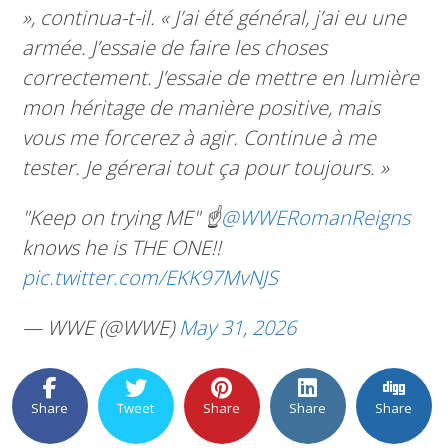
», continua-t-il. « J’ai été général, j’ai eu une
armée. J’essaie de faire les choses
correctement. J’essaie de mettre en lumière
mon héritage de manière positive, mais
vous me forcerez à agir. Continue à me
tester. Je gérerai tout ça pour toujours. »
"Keep on trying ME" ☝️
@WWERomanReigns
knows he is THE ONE!!
pic.twitter.com/EKK97MvNJS
— WWE (@WWE)
May 31, 2026
Share
Tweet
Share
Share
Share