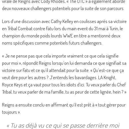
virale de Reigns avec Cody Rhodes, « The OTC » a également abordé
deux nouveaux challengers potentiels pour la suite de son parcours.
Lors d’une discussion avec Cathy Kelley en coulisses après sa victoire
en Tribal Combat contre Fatu lors du main event du 31 mai à Turin, le
champion du monde poids lourds WWE en titre a mentionné deux
noms spécifiques comme potentiels futurs challengers.
« Je ne pense pas que cela importe vraiment ce que cela signifie
pour moi », répondit Reigns lorsqu’on lui demanda ce que signifiait sa
victoire sur Fatu et ce qu’il attendait pour la suite. « Qu’est-ce que ça
veut dire pour les autres ? J’entends les bavardages. LA Knight,
Royce Keys et ça vaut pour tous les idiots d’ici. Tu veux parler du Chef
Tribal, tu veux parler de ma famille, tu as peur de cette lignée, hein ? »
Reigns a ensuite conclu en affirmant qu’il est prêt à « tout gérer pour
toujours ».
« Tu as déjà vu ce qui se passe derrière moi