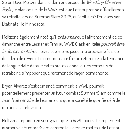
Selon Dave Meltzer dans le dernier épisode de
Wrestling Observer
Radio
, le plan actuel de la WWE est que Lesnar prenne officiellement
sa retraite lors de SummerSlam 2026, qui doit avoir lieu dans son
État natal, le Minnesota.
Meltzer a également noté qu’il
présumait
que l’affrontement de ce
dimanche entre Lesnar et Femi au WWE Clash en Italie
pourrait être
le dernier match
de Lesnar, du moins jusqu’à la prochaine fois qu’il
décidera de revenir. Le commentaire faisait référence à la tendance
de longue date dans le catch professionnel où les combats de
retraite ne s’imposent que rarement de façon permanente.
Bryan Alvarez s’est demandé comment la WWE pourrait
potentiellement présenter un futur combat SummerSlam comme le
match de retraite
de Lesnar alors que la société le qualifie déjà de
retraité à la télévision.
Meltzer a répondu en soulignant que la WWE pourrait simplement
promouvoir SummerSlam comme le « dernier match » de Lesnar,