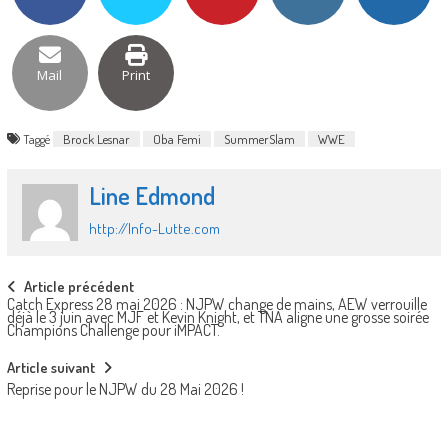
Mail
Print
Taggé
Brock Lesnar
Oba Femi
SummerSlam
WWE
Line Edmond
http://Info-Lutte.com
Post
Article précédent
Catch Express 28 mai 2026 : NJPW change de mains, AEW verrouille
navigation
déjà le 3 juin avec MJF et Kevin Knight, et TNA aligne une grosse soirée
Champions Challenge pour iMPACT.
Article suivant
Reprise pour le NJPW du 28 Mai 2026 !