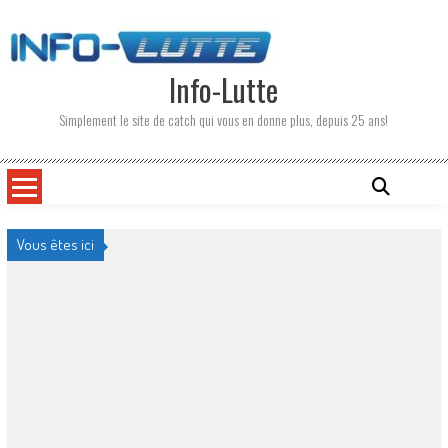
Skip
to
content
Info-Lutte
Simplement le site de catch qui vous en donne plus, depuis 25 ans!
Vous êtes ici