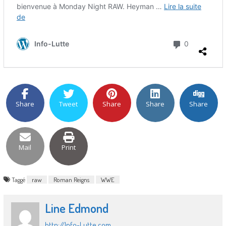
Share
Tweet
Share
Share
Share
Mail
Print
Taggé
raw
Roman Reigns
WWE
Line Edmond
http://Info-Lutte.com