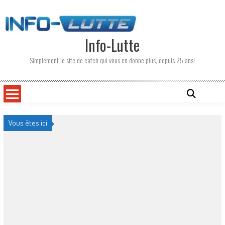
Skip
to
content
Info-Lutte
Simplement le site de catch qui vous en donne plus, depuis 25 ans!
Vous êtes ici