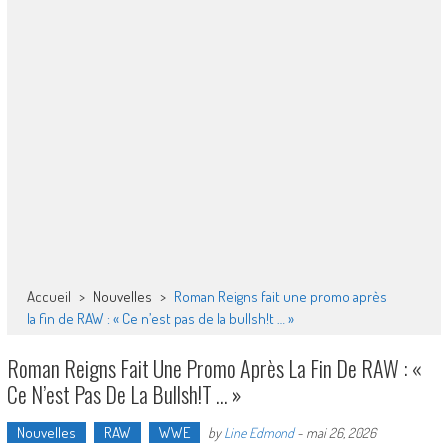
Accueil
>
Nouvelles
>
Roman Reigns fait une promo après
la fin de RAW : « Ce n’est pas de la bullsh!t … »
Roman Reigns Fait Une Promo Après La Fin De RAW : «
Ce N’est Pas De La Bullsh!t … »
Nouvelles
RAW
WWE
by
Line Edmond
-
mai 26, 2026