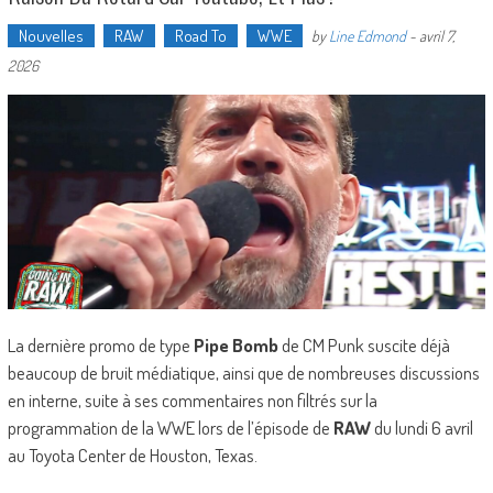
Nouvelles
RAW
Road To
WWE
by
Line Edmond
-
avril 7,
2026
La dernière promo de type
Pipe Bomb
de CM Punk suscite déjà
beaucoup de bruit médiatique, ainsi que de nombreuses discussions
en interne, suite à ses commentaires non filtrés sur la
programmation de la WWE lors de l’épisode de
RAW
du lundi 6 avril
au Toyota Center de Houston, Texas.