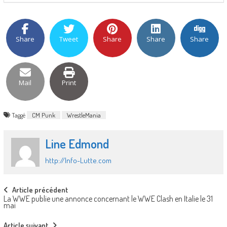
Share
Tweet
Share
Share
Share
Mail
Print
Taggé
CM Punk
WrestleMania
Line Edmond
http://Info-Lutte.com
Post
Article précédent
La WWE publie une annonce concernant le WWE Clash en Italie le 31
navigation
mai
Article suivant