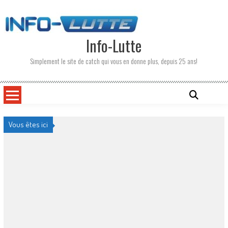
Skip
to
content
Info-Lutte
Simplement le site de catch qui vous en donne plus, depuis 25 ans!
Vous êtes ici