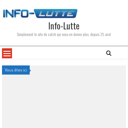
Skip
to
content
Info-Lutte
Simplement le site de catch qui vous en donne plus, depuis 25 ans!
Vous êtes ici