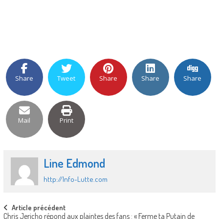
Share
Tweet
Share
Share
Share
Mail
Print
Line Edmond
http://Info-Lutte.com
Post
Article précédent
Chris Jericho répond aux plaintes des fans : « Ferme ta Putain de