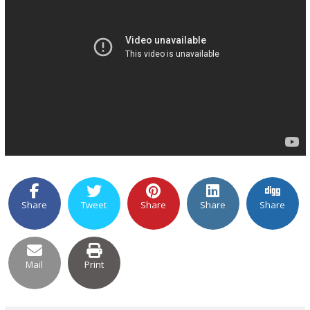
Share
Tweet
Share
Share
Share
Mail
Print