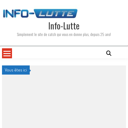
Skip
to
content
Info-Lutte
Simplement le site de catch qui vous en donne plus, depuis 25 ans!
Vous êtes ici