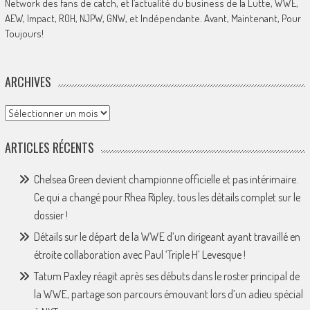
Network des fans de catch, et l’actualité du business de la Lutte, WWE,
AEW, Impact, ROH, NJPW, GNW, et Indépendante. Avant, Maintenant, Pour
Toujours!
ARCHIVES
Archives
ARTICLES RÉCENTS
Chelsea Green devient championne officielle et pas intérimaire.
Ce qui a changé pour Rhea Ripley, tous les détails complet sur le
dossier !
Détails sur le départ de la WWE d’un dirigeant ayant travaillé en
étroite collaboration avec Paul ‘Triple H’ Levesque !
Tatum Paxley réagit après ses débuts dans le roster principal de
la WWE, partage son parcours émouvant lors d’un adieu spécial