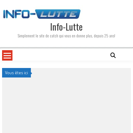
Skip
to
content
Info-Lutte
Simplement le site de catch qui vous en donne plus, depuis 25 ans!
Vous êtes ici