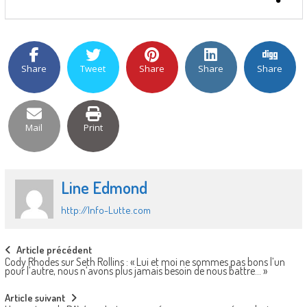
Share
Tweet
Share
Share
Share
Mail
Print
Line Edmond
http://Info-Lutte.com
Post
Article précédent
Cody Rhodes sur Seth Rollins : « Lui et moi ne sommes pas bons l’un
navigation
pour l’autre, nous n’avons plus jamais besoin de nous battre… »
Article suivant