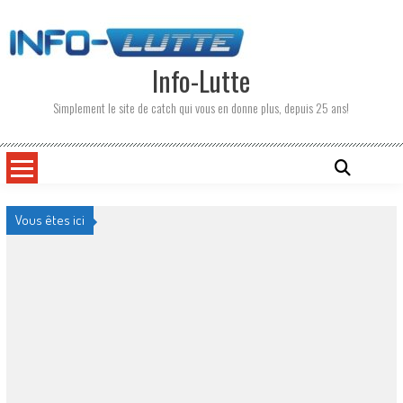
Skip
to
content
Info-Lutte
Simplement le site de catch qui vous en donne plus, depuis 25 ans!
Vous êtes ici