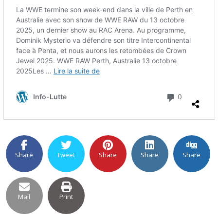
Share
Tweet
Share
Share
Share
Mail
Print