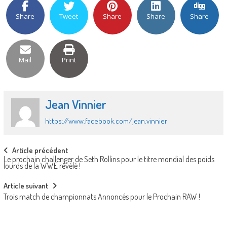
Share
Tweet
Share
Share
Share
Mail
Print
Jean Vinnier
https://www.facebook.com/jean.vinnier
Post
Article précédent
Le prochain challenger de Seth Rollins pour le titre mondial des poids
navigation
lourds de la WWE révélé !
Article suivant
Trois match de championnats Annoncés pour le Prochain RAW !