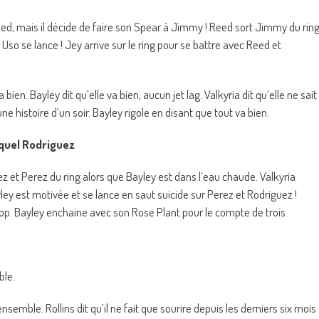
ed, mais il décide de faire son Spear à Jimmy ! Reed sort Jimmy du rin
so se lance ! Jey arrive sur le ring pour se battre avec Reed et
bien. Bayley dit qu’elle va bien, aucun jet lag. Valkyria dit qu’elle ne sait
une histoire d’un soir. Bayley rigole en disant que tout va bien.
aquel Rodriguez
ez et Perez du ring alors que Bayley est dans l’eau chaude. Valkyria
ley est motivée et se lance en saut suicide sur Perez et Rodriguez !
rop. Bayley enchaine avec son Rose Plant pour le compte de trois.
ble.
semble. Rollins dit qu’il ne fait que sourire depuis les derniers six mois