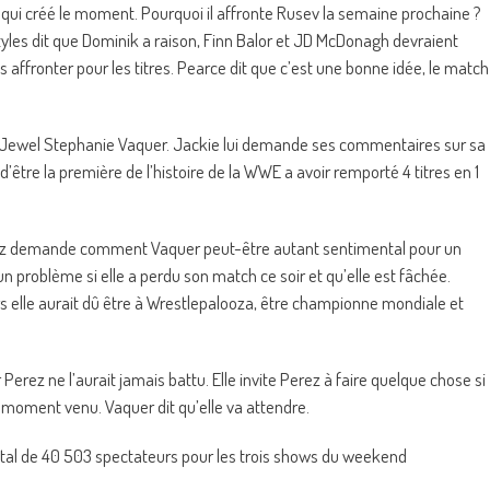
n qui créé le moment. Pourquoi il affronte Rusev la semaine prochaine ?
 Styles dit que Dominik a raison, Finn Balor et JD McDonagh devraient
es affronter pour les titres. Pearce dit que c’est une bonne idée, le match
 Jewel Stephanie Vaquer. Jackie lui demande ses commentaires sur sa
’être la première de l’histoire de la WWE a avoir remporté 4 titres en 1
uez demande comment Vaquer peut-être autant sentimental pour un
 un problème si elle a perdu son match ce soir et qu’elle est fâchée.
lors elle aurait dû être à Wrestlepalooza, être championne mondiale et
erez ne l’aurait jamais battu. Elle invite Perez à faire quelque chose si
au moment venu. Vaquer dit qu’elle va attendre.
total de 40 503 spectateurs pour les trois shows du weekend