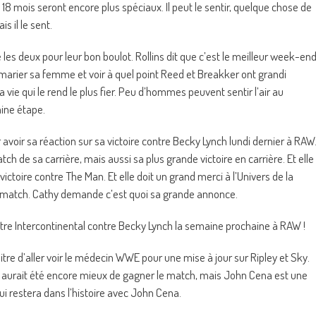
18 mois seront encore plus spéciaux. Il peut le sentir, quelque chose de
s il le sent.
 les deux pour leur bon boulot. Rollins dit que c’est le meilleur week-en
 marier sa femme et voir à quel point Reed et Breakker ont grandi
 vie qui le rend le plus fier. Peu d’hommes peuvent sentir l’air au
ine étape.
avoir sa réaction sur sa victoire contre Becky Lynch lundi dernier à RAW
tch de sa carrière, mais aussi sa plus grande victoire en carrière. Et elle
 victoire contre The Man. Et elle doit un grand merci à l’Univers de la
 match. Cathy demande c’est quoi sa grande annonce.
titre Intercontinental contre Becky Lynch la semaine prochaine à RAW !
re d’aller voir le médecin WWE pour une mise à jour sur Ripley et Sky.
ça aurait été encore mieux de gagner le match, mais John Cena est une
i restera dans l’histoire avec John Cena.