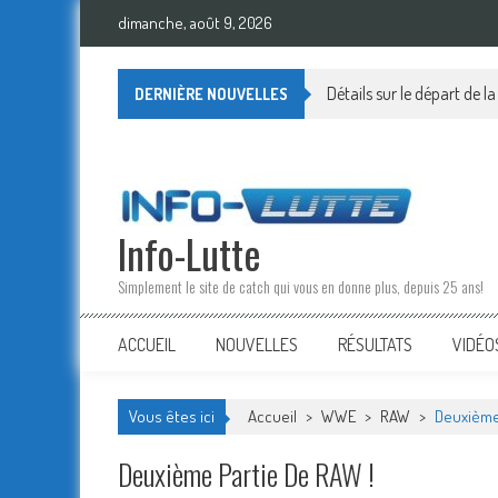
Skip
dimanche, août 9, 2026
to
content
Détails sur le départ de l
DERNIÈRE NOUVELLES
Info-Lutte
Simplement le site de catch qui vous en donne plus, depuis 25 ans!
ACCUEIL
NOUVELLES
RÉSULTATS
VIDÉO
Vous êtes ici
Accueil
>
WWE
>
RAW
>
Deuxième 
Deuxième Partie De RAW !