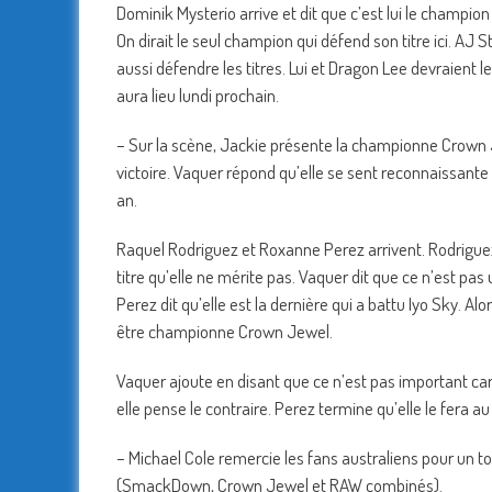
Dominik Mysterio arrive et dit que c’est lui le champio
On dirait le seul champion qui défend son titre ici. AJ
aussi défendre les titres. Lui et Dragon Lee devraient l
aura lieu lundi prochain.
– Sur la scène, Jackie présente la championne Crown
victoire. Vaquer répond qu’elle se sent reconnaissante d
an.
Raquel Rodriguez et Roxanne Perez arrivent. Rodrig
titre qu’elle ne mérite pas. Vaquer dit que ce n’est pas
Perez dit qu’elle est la dernière qui a battu Iyo Sky. A
être championne Crown Jewel.
Vaquer ajoute en disant que ce n’est pas important car P
elle pense le contraire. Perez termine qu’elle le fera 
– Michael Cole remercie les fans australiens pour un 
(SmackDown, Crown Jewel et RAW combinés).