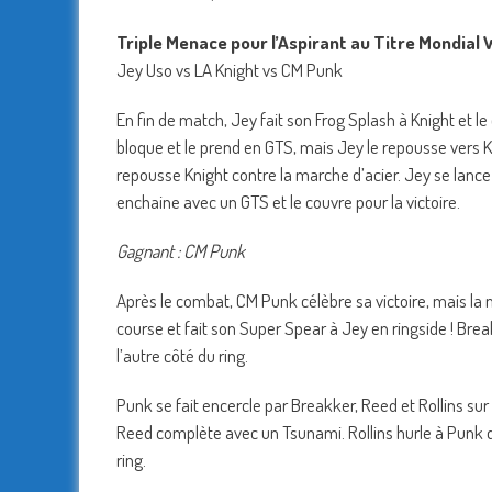
Triple Menace pour l’Aspirant au Titre Mondia
Jey Uso vs LA Knight vs CM Punk
En fin de match, Jey fait son Frog Splash à Knight et le
bloque et le prend en GTS, mais Jey le repousse vers Kn
repousse Knight contre la marche d’acier. Jey se lanc
enchaine avec un GTS et le couvre pour la victoire.
Gagnant : CM Punk
Après le combat, CM Punk célèbre sa victoire, mais la m
course et fait son Super Spear à Jey en ringside ! Bre
l’autre côté du ring.
Punk se fait encercle par Breakker, Reed et Rollins sur 
Reed complète avec un Tsunami. Rollins hurle à Punk qu’
ring.