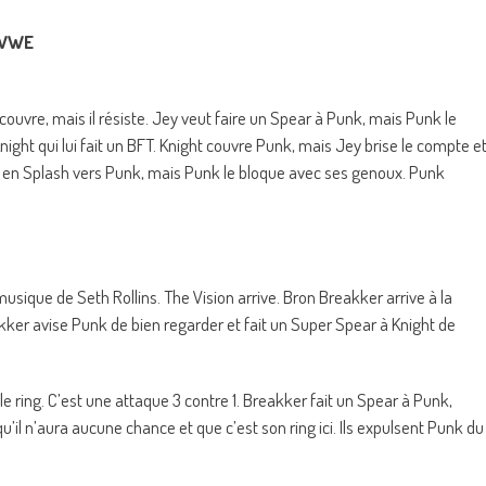
l WWE
 couvre, mais il résiste. Jey veut faire un Spear à Punk, mais Punk le
ight qui lui fait un BFT. Knight couvre Punk, mais Jey brise le compte e
e en Splash vers Punk, mais Punk le bloque avec ses genoux. Punk
usique de Seth Rollins. The Vision arrive. Bron Breakker arrive à la
akker avise Punk de bien regarder et fait un Super Spear à Knight de
le ring. C’est une attaque 3 contre 1. Breakker fait un Spear à Punk,
il n’aura aucune chance et que c’est son ring ici. Ils expulsent Punk du