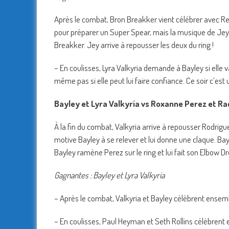
Après le combat, Bron Breakker vient célébrer avec Re
pour préparer un Super Spear, mais la musique de Jey U
Breakker. Jey arrive à repousser les deux du ring !
– En coulisses, Lyra Valkyria demande à Bayley si elle va 
même pas si elle peut lui faire confiance. Ce soir c’est 
Bayley et Lyra Valkyria vs Roxanne Perez et R
À la fin du combat, Valkyria arrive à repousser Rodrigu
motive Bayley à se relever et lui donne une claque. Bay
Bayley ramène Perez sur le ring et lui fait son Elbow D
Gagnantes : Bayley et Lyra Valkyria
– Après le combat, Valkyria et Bayley célèbrent ensem
– En coulisses, Paul Heyman et Seth Rollins célèbrent en