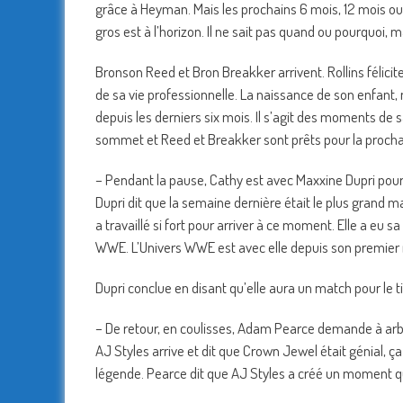
grâce à Heyman. Mais les prochains 6 mois, 12 mois ou 
gros est à l’horizon. Il ne sait pas quand ou pourquoi, mai
Bronson Reed et Bron Breakker arrivent. Rollins félicite
de sa vie professionnelle. La naissance de son enfant,
depuis les derniers six mois. Il s’agit des moments de sa
sommet et Reed et Breakker sont prêts pour la procha
– Pendant la pause, Cathy est avec Maxxine Dupri pour 
Dupri dit que la semaine dernière était le plus grand ma
a travaillé si fort pour arriver à ce moment. Elle a eu sa
WWE. L’Univers WWE est avec elle depuis son premier
Dupri conclue en disant qu’elle aura un match pour le 
– De retour, en coulisses, Adam Pearce demande à arbit
AJ Styles arrive et dit que Crown Jewel était génial, 
légende. Pearce dit que AJ Styles a créé un moment qu