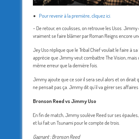
Pour revenir à la première, cliquez ici.
– De retour, en coulisses, on retrouve les Usos. Jimmy d
vraiment se faire blâmer par Roman Reigns encore une
Jey Uso réplique que le Tribal Chief voulait le faire à 
apprécie que Jimmy veut combattre The Vision, mais ce so
même erreur que la dernière fois.
Jimmy ajoute que ce soir il sera seul alors et on dirait 
ne pensait pas ça. Jimmy dit qu’il va gérer ses affaires
Bronson Reed vs Jimmy Uso
En fin de match, Jimmy soulève Reed sur ses épaules, 
et lui fait un Tsunami pour le compte de trois.
Gagnant : Bronson Reed