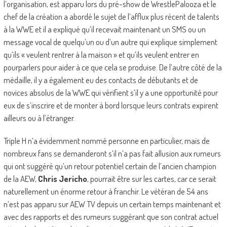
l’organisation, est apparu lors du pré-show de WrestlePalooza et le
chef de la création a abordé le sujet de l’afflux plus récent de talents
à la WWE et il a expliqué qu’il recevait maintenant un SMS ou un
message vocal de quelqu’un ou d’un autre qui explique simplement
qu’ils « veulent rentrer à la maison » et qu’ils veulent entrer en
pourparlers pour aider à ce que cela se produise. De l’autre côté de la
médaille, il y a également eu des contacts de débutants et de
novices absolus de la WWE qui vérifient s’il y a une opportunité pour
eux de s’inscrire et de monter à bord lorsque leurs contrats expirent
ailleurs ou à l’étranger.
Triple H n’a évidemment nommé personne en particulier, mais de
nombreux fans se demanderont s’il n’a pas fait allusion aux rumeurs
qui ont suggéré qu’un retour potentiel certain de l’ancien champion
de la AEW,
Chris Jericho
, pourrait être sur les cartes, car ce serait
naturellement un énorme retour à franchir. Le vétéran de 54 ans
n’est pas apparu sur AEW TV depuis un certain temps maintenant et
avec des rapports et des rumeurs suggérant que son contrat actuel