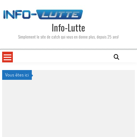
Skip
to
content
Info-Lutte
Simplement le site de catch qui vous en donne plus, depuis 25 ans!
Vous êtes ici