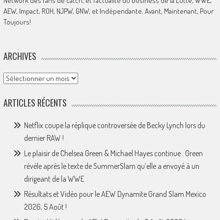
Network des fans de catch, et l’actualité du business de la Lutte, WWE,
AEW, Impact, ROH, NJPW, GNW, et Indépendante. Avant, Maintenant, Pour
Toujours!
ARCHIVES
Archives
ARTICLES RÉCENTS
Netflix coupe la réplique controversée de Becky Lynch lors du
dernier RAW !
Le plaisir de Chelsea Green & Michael Hayes continue : Green
révèle après le texte de SummerSlam qu’elle a envoyé à un
dirigeant de la WWE
Résultats et Vidéo pour le AEW Dynamite Grand Slam Mexico
2026, 5 Août !