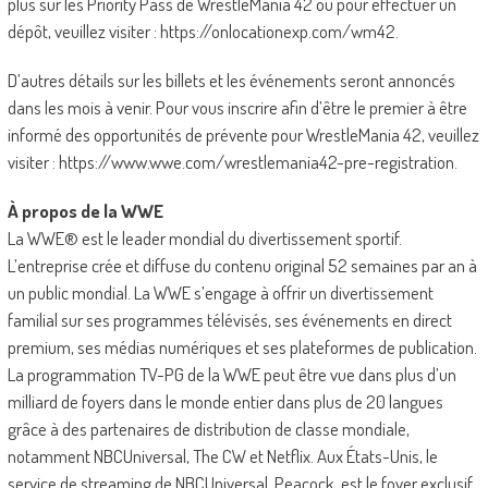
plus sur les Priority Pass de WrestleMania 42 ou pour effectuer un
dépôt, veuillez visiter : https://onlocationexp.com/wm42.
D’autres détails sur les billets et les événements seront annoncés
dans les mois à venir. Pour vous inscrire afin d’être le premier à être
informé des opportunités de prévente pour WrestleMania 42, veuillez
visiter : https://www.wwe.com/wrestlemania42-pre-registration.
À propos de la WWE
La WWE® est le leader mondial du divertissement sportif.
L’entreprise crée et diffuse du contenu original 52 semaines par an à
un public mondial. La WWE s’engage à offrir un divertissement
familial sur ses programmes télévisés, ses événements en direct
premium, ses médias numériques et ses plateformes de publication.
La programmation TV-PG de la WWE peut être vue dans plus d’un
milliard de foyers dans le monde entier dans plus de 20 langues
grâce à des partenaires de distribution de classe mondiale,
notamment NBCUniversal, The CW et Netflix. Aux États-Unis, le
service de streaming de NBCUniversal, Peacock, est le foyer exclusif