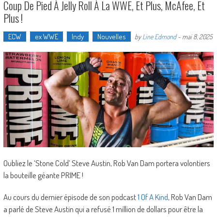
Coup De Pied À Jelly Roll À La WWE, Et Plus, McAfee, Et
Plus !
ECW
ex WWE
Indy
Nouvelles
by
Line Edmond
-
mai 8, 2025
Oubliez le ‘Stone Cold’ Steve Austin, Rob Van Dam portera volontiers
la bouteille géante PRIME !
Au cours du dernier épisode de son podcast
1 Of A Kind
, Rob Van Dam
a parlé de Steve Austin qui a refusé 1 million de dollars pour être la