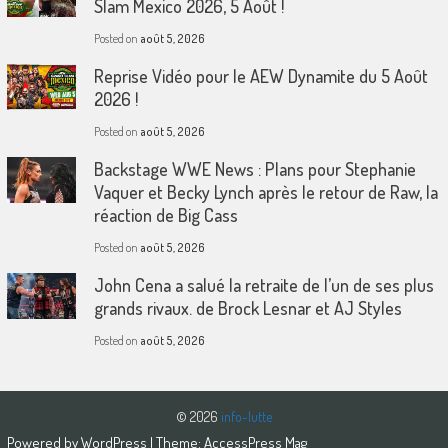
Slam Mexico 2026, 5 Août !
Posted on
août 5, 2026
Reprise Vidéo pour le AEW Dynamite du 5 Août
2026 !
Posted on
août 5, 2026
Backstage WWE News : Plans pour Stephanie
Vaquer et Becky Lynch après le retour de Raw, la
réaction de Big Cass
Posted on
août 5, 2026
John Cena a salué la retraite de l’un de ses plus
grands rivaux. de Brock Lesnar et AJ Styles
Posted on
août 5, 2026
© 2026
info-lutte
Powered by
WordPress
| Theme:
AccessPress Mag