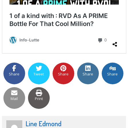
Share
Tweet
Share
Share
Share
Mail
Print
Line Edmond