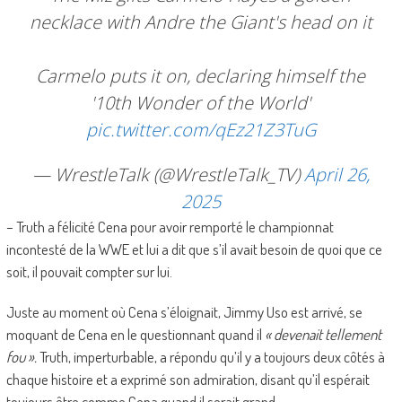
necklace with Andre the Giant's head on it
Carmelo puts it on, declaring himself the
'10th Wonder of the World'
pic.twitter.com/qEz21Z3TuG
— WrestleTalk (@WrestleTalk_TV)
April 26,
2025
– Truth a félicité Cena pour avoir remporté le championnat
incontesté de la WWE et lui a dit que s’il avait besoin de quoi que ce
soit, il pouvait compter sur lui.
Juste au moment où Cena s’éloignait, Jimmy Uso est arrivé, se
moquant de Cena en le questionnant quand il
« devenait tellement
fou ».
Truth, imperturbable, a répondu qu’il y a toujours deux côtés à
chaque histoire et a exprimé son admiration, disant qu’il espérait
toujours être comme Cena quand il serait grand.