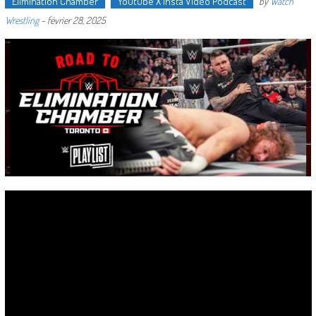
Elimination Chamber
Youtube X Insta Vidéo Podcast
by
Watch
Wrestling
-
février 28, 2025