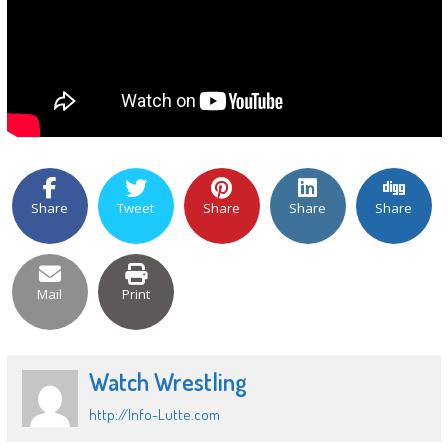
Share
Tweet
Share
Share
Share
Mail
Print
Watch Wrestling
http://Info-Lutte.com