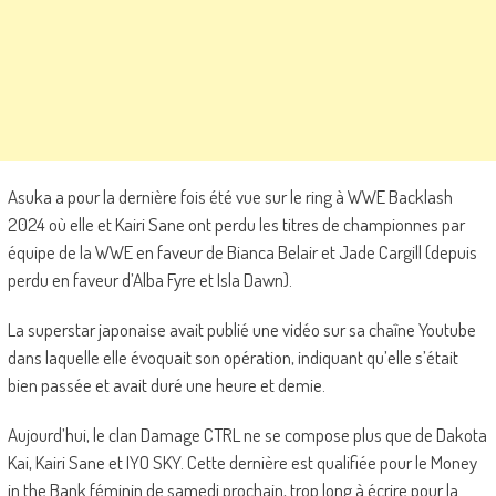
Asuka a pour la dernière fois été vue sur le ring à WWE Backlash
2024 où elle et Kairi Sane ont perdu les titres de championnes par
équipe de la WWE en faveur de Bianca Belair et Jade Cargill (depuis
perdu en faveur d’Alba Fyre et Isla Dawn).
La superstar japonaise avait publié une vidéo sur sa chaîne Youtube
dans laquelle elle évoquait son opération, indiquant qu’elle s’était
bien passée et avait duré une heure et demie.
Aujourd’hui, le clan Damage CTRL ne se compose plus que de Dakota
Kai, Kairi Sane et IYO SKY. Cette dernière est qualifiée pour le Money
in the Bank féminin de samedi prochain, trop long à écrire pour la