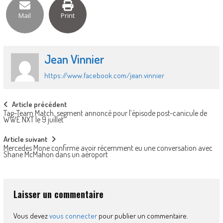
Mail
Print
Jean Vinnier
https://www.facebook.com/jean.vinnier
Post
Article précédent
Tag-Team Match, segment annoncé pour l’épisode post-canicule de
navigation
WWE NXT le 9 juillet
Article suivant
Mercedes Mone confirme avoir récemment eu une conversation avec
Shane McMahon dans un aéroport
Laisser un commentaire
Vous devez
vous connecter
pour publier un commentaire.