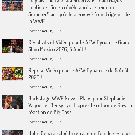
Le plaisir de Chelsea Green & Michael Hayes
continue : Green révèle après le texte de
SummerSlam qu’elle a envoyé à un dirigeant de
la WWE
Posted on
août 6, 2026
Résultats et Vidéo pour le AEW Dynamite Grand
Slam Mexico 2026, 5 Août !
Posted on
août 5, 2026
Reprise Vidéo pour le AEW Dynamite du 5 Août
2026 !
Posted on
août 5, 2026
Backstage WWE News : Plans pour Stephanie
Vaquer et Becky Lynch après le retour de Raw, la
réaction de Big Cass
Posted on
août 5, 2026
John Cena a salué la retraite de l’un de ses plus