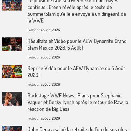
Le plaisir de Chelsea Green & Michael Hayes
continue : Green révèle après le texte de
SummerSlam qu’elle a envoyé à un dirigeant de
la WWE
Posted on
août 6, 2026
Résultats et Vidéo pour le AEW Dynamite Grand
Slam Mexico 2026, 5 Août !
Posted on
août 5, 2026
Reprise Vidéo pour le AEW Dynamite du 5 Août
2026 !
Posted on
août 5, 2026
Backstage WWE News : Plans pour Stephanie
Vaquer et Becky Lynch après le retour de Raw, la
réaction de Big Cass
Posted on
août 5, 2026
John Cena a salué la retraite de l’un de ses plus