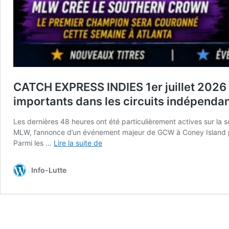
CATCH EXPRESS INDIES 1er juillet 2026
importants dans les circuits indépendant
Les dernières 48 heures ont été particulièrement actives sur la
MLW, l’annonce d’un événement majeur de GCW à Coney Island pour
CATCH
Parmi les …
Lire la suite de
EXPRESS
INDIES
Info-Lutte
1er
juillet
2026
:
Nouveau
Championnat,