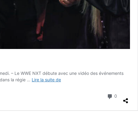
ammedi. – Le WWE NXT débute avec une vidéo des événements
Résultats
 dans la régie …
Lire la suite de
et
Vidéo
Commenta
0
pour
le
WWE
NXT
du
28
Octobre