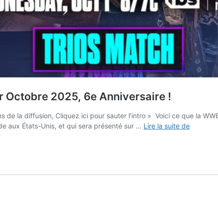
 Octobre 2025, 6e Anniversaire !
ns de la diffusion, Cliquez ici pour sauter l’intro » Voici ce que la
Avant
de aux États-Unis, et qui sera présenté sur …
Lire la suite de
Gout
pour
le
AEW
Dynamit
du
1er
Octobre
2025,